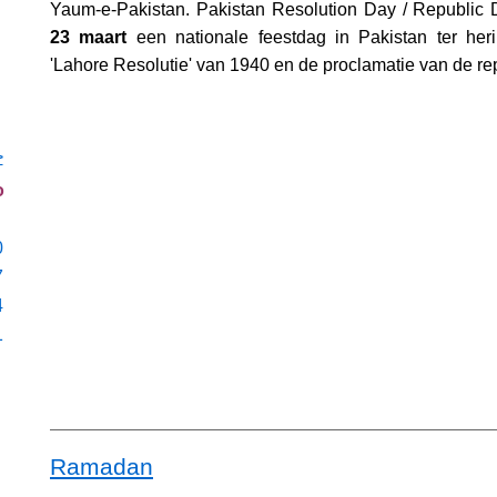
Yaum-e-Pakistan. Pakistan Resolution Day / Republic D
23 maart
een nationale feestdag in Pakistan ter her
'Lahore Resolutie' van 1940 en de proclamatie van de re
>
o
0
7
4
1
Ramadan