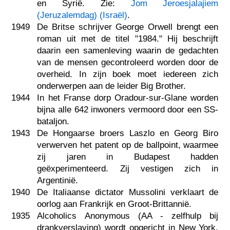
en Syrië. Zie:
Jom Jeroesjalajiem
(Jeruzalemdag) (Israël)
.
1949
De Britse schrijver George Orwell brengt een
roman uit met de titel "1984." Hij beschrijft
daarin een samenleving waarin de gedachten
van de mensen gecontroleerd worden door de
overheid. In zijn boek moet iedereen zich
onderwerpen aan de leider Big Brother.
1944
In het Franse dorp Oradour-sur-Glane worden
bijna alle 642 inwoners vermoord door een SS-
bataljon.
1943
De Hongaarse broers Laszlo en Georg Biro
verwerven het patent op de ballpoint, waarmee
zij jaren in Budapest hadden
geëxperimenteerd. Zij vestigen zich in
Argentinië.
1940
De Italiaanse dictator Mussolini verklaart de
oorlog aan Frankrijk en Groot-Brittannië.
1935
Alcoholics Anonymous (AA - zelfhulp bij
drankverslaving) wordt opgericht in New York.