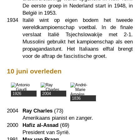
De eerste groep in Nederland start in 1948, in
België in 1953.
1934
Italië wint op eigen bodem het tweede
wereldkampioenschap voetbal. In de finale
verslaat Italië Tsjechslowakije met 2-1.
Mussolini gebruikt het kampioenschap als een
propagandastunt. Het Italiaans elftal brengt
voor de aftrap de fascistische groet.
10 juni overleden
1926
2004
1836
2004
Ray Charles
(73)
Amerikaans pianist en zanger.
2000
Hafiz al-Assad
(69)
President van Syrië.
1991
Max van Praag