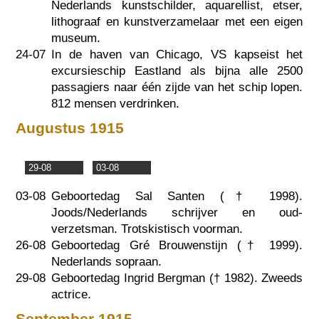
Nederlands kunstschilder, aquarellist, etser,
lithograaf en kunstverzamelaar met een eigen
museum.
24-07
In de haven van Chicago, VS kapseist het
excursieschip Eastland als bijna alle 2500
passagiers naar één zijde van het schip lopen.
812 mensen verdrinken.
Augustus 1915
29-08
03-08
03-08
Geboortedag Sal Santen (†
1998
).
Joods/Nederlands schrijver en oud-
verzetsman. Trotskistisch voorman.
26-08
Geboortedag Gré Brouwenstijn (†
1999
).
Nederlands sopraan.
29-08
Geboortedag Ingrid Bergman (†
1982
). Zweeds
actrice.
September 1915