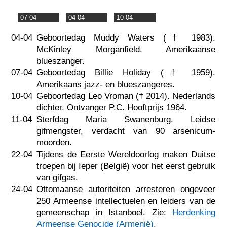
07-04
04-04
10-04
04-04
Geboortedag Muddy Waters (†
1983
).
McKinley Morganfield. Amerikaanse
blueszanger.
07-04
Geboortedag Billie Holiday (†
1959
).
Amerikaans jazz- en blueszangeres.
10-04
Geboortedag Leo Vroman (†
2014
). Nederlands
dichter. Ontvanger P.C. Hooftprijs 1964.
11-04
Sterfdag Maria Swanenburg. Leidse
gifmengster, verdacht van 90 arsenicum-
moorden.
22-04
Tijdens de Eerste Wereldoorlog maken Duitse
troepen bij Ieper (België) voor het eerst gebruik
van gifgas.
24-04
Ottomaanse autoriteiten arresteren ongeveer
250 Armeense intellectuelen en leiders van de
gemeenschap in Istanboel. Zie:
Herdenking
Armeense Genocide (Armenië)
.