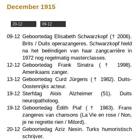
December 1915
20-12
09-12
09-12
Geboortedag Elisabeth Schwarzkopf (†
2006
).
Brits / Duits operazangeres. Schwarzkopf hield
na het beëindigen van haar zangcarrière in
1972 nog regelmatig masterclasses.
12-12
Geboortedag Frank Sinatra (†
1998
).
Amerikaans zanger.
13-12
Geboortedag Curd Jürgens (†
1982
). Duits-
Oostenrijks acteur.
19-12
Sterfdag Alois Alzheimer (51). Duits
neuropatholoog.
19-12
Geboortedag Édith Piaf (†
1963
). Frans
zangeres van chansons (La Vie en rose / Non,
je ne regrette rien / Milord).
20-12
Geboortedag Aziz Nesin. Turks humoristisch
schrijver.