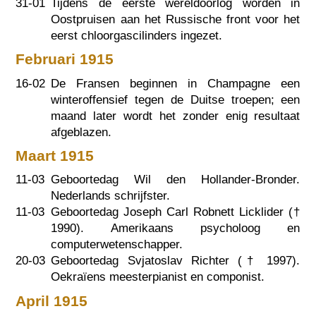
31-01
Tijdens de eerste wereldoorlog worden in
Oostpruisen aan het Russische front voor het
eerst chloorgascilinders ingezet.
Februari 1915
16-02
De Fransen beginnen in Champagne een
winteroffensief tegen de Duitse troepen; een
maand later wordt het zonder enig resultaat
afgeblazen.
Maart 1915
11-03
Geboortedag Wil den Hollander-Bronder.
Nederlands schrijfster.
11-03
Geboortedag Joseph Carl Robnett Licklider (†
1990
). Amerikaans psycholoog en
computerwetenschapper.
20-03
Geboortedag Svjatoslav Richter (†
1997
).
Oekraïens meesterpianist en componist.
April 1915