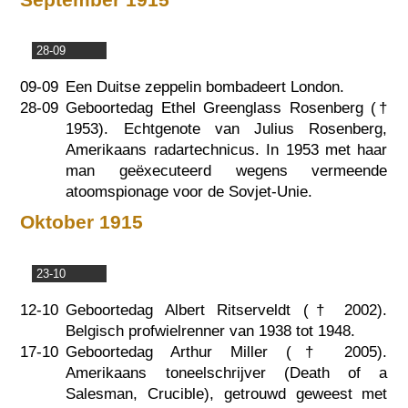
28-09
09-09
Een Duitse zeppelin bombadeert London.
28-09
Geboortedag Ethel Greenglass Rosenberg (†
1953
). Echtgenote van Julius Rosenberg,
Amerikaans radartechnicus. In 1953 met haar
man geëxecuteerd wegens vermeende
atoomspionage voor de Sovjet-Unie.
Oktober 1915
23-10
12-10
Geboortedag Albert Ritserveldt (†
2002
).
Belgisch profwielrenner van 1938 tot 1948.
17-10
Geboortedag Arthur Miller (†
2005
).
Amerikaans toneelschrijver (Death of a
Salesman, Crucible), getrouwd geweest met