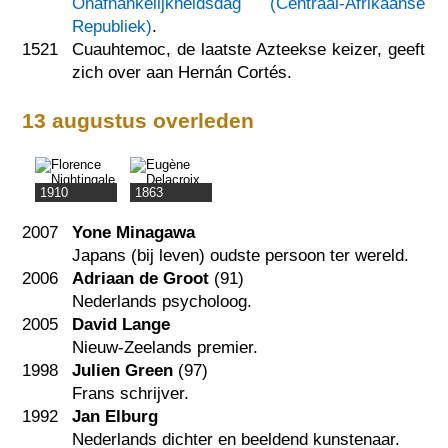
Onafhankelijkheidsdag (Centraal-Afrikaanse
Republiek)
.
1521
Cuauhtemoc, de laatste Azteekse keizer, geeft
zich over aan Hernán Cortés.
13 augustus overleden
1910
1863
2007
Yone Minagawa
Japans (bij leven) oudste persoon ter wereld.
2006
Adriaan de Groot
(91)
Nederlands psycholoog.
2005
David Lange
Nieuw-Zeelands premier.
1998
Julien Green
(97)
Frans schrijver.
1992
Jan Elburg
Nederlands dichter en beeldend kunstenaar.