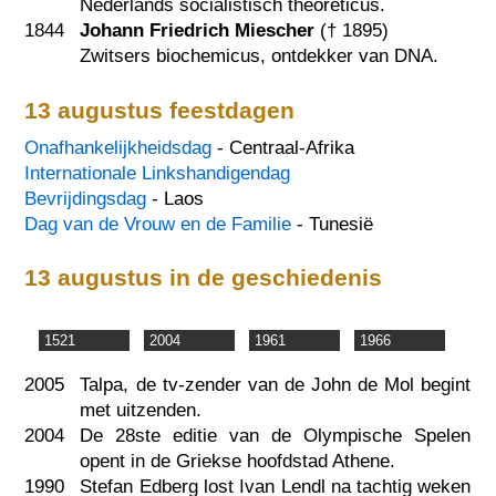
Nederlands socialistisch theoreticus.
1844
Johann Friedrich Miescher
(†
1895
)
Zwitsers biochemicus, ontdekker van DNA.
13 augustus feestdagen
Onafhankelijkheidsdag
- Centraal-Afrika
Internationale Linkshandigendag
Bevrijdingsdag
- Laos
Dag van de Vrouw en de Familie
- Tunesië
13 augustus in de geschiedenis
1521
2004
1961
1966
2005
Talpa, de tv-zender van de John de Mol begint
met uitzenden.
2004
De 28ste editie van de Olympische Spelen
opent in de Griekse hoofdstad Athene.
1990
Stefan Edberg lost Ivan Lendl na tachtig weken