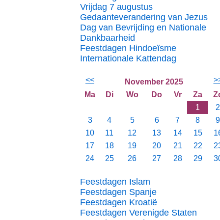
Vrijdag 7 augustus
Gedaanteverandering van Jezus
Dag van Bevrijding en Nationale
Dankbaarheid
Feestdagen Hindoeïsme
Internationale Kattendag
<<
>
November 2025
Ma
Di
Wo
Do
Vr
Za
Z
1
2
3
4
5
6
7
8
9
10
11
12
13
14
15
1
17
18
19
20
21
22
2
24
25
26
27
28
29
3
Feestdagen Islam
Feestdagen Spanje
Feestdagen Kroatië
Feestdagen Verenigde Staten