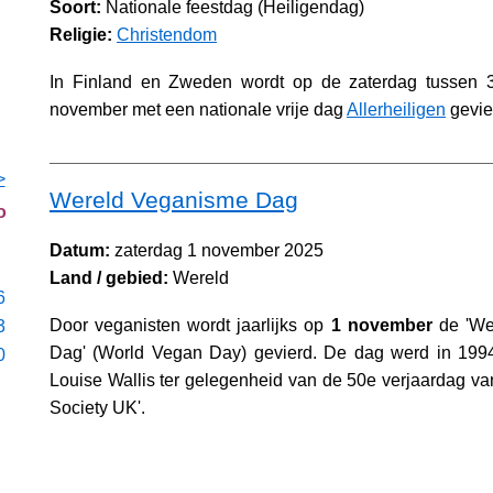
Soort:
Nationale feestdag (Heiligendag)
Religie:
Christendom
In Finland en Zweden wordt op de zaterdag tussen 
november met een nationale vrije dag
Allerheiligen
gevie
>
Wereld Veganisme Dag
o
Datum:
zaterdag 1 november 2025
Land / gebied:
Wereld
6
Door veganisten wordt jaarlijks op
1 november
de 'We
3
Dag' (World Vegan Day) gevierd. De dag werd in 1994
0
Louise Wallis ter gelegenheid van de 50e verjaardag v
Society UK'.