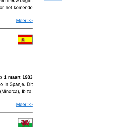
een nieuw begin,
oor het komende
Meer >>
Op
1 maart 1983
 in Spanje. Dit
Minorca), Ibiza,
Meer >>