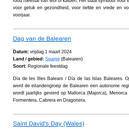
rood meestal van wol of katoen. Het staat symbool voor 
voor geluk en gezondheid, voor liefde en vrede en v
voorjaar.
Dag van de Balearen
Datum:
vrijdag 1 maart 2024
Land / gebied:
Spanje
(Balearen)
Soort:
Regionale feestdag
Día de les Illes Balears / Día de las Islas Baleares. 
werd de eilandengroep de Balearen een autonome regio
wordt jaarlijks gevierd op Mallorca (Majorca), Menorca (
Formentera, Cabrera en Dragonera.
Saint David's Day (Wales)