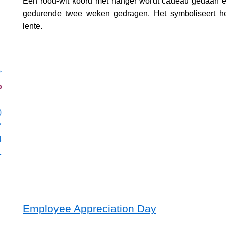
Een rood-wit koord met hanger wordt cadeau gedaan 
gedurende twee weken gedragen. Het symboliseert h
lente.
>
o
0
7
4
1
Employee Appreciation Day