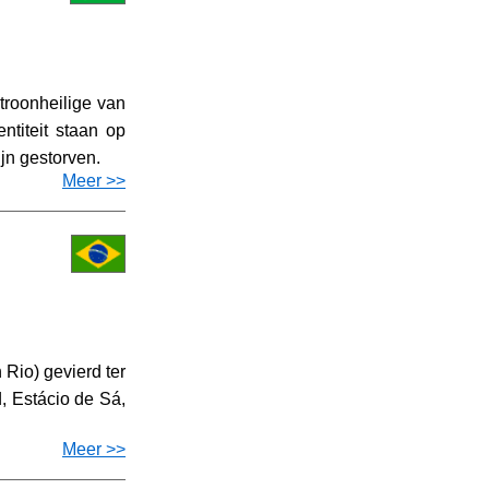
troonheilige van
ntiteit staan op
jn gestorven.
Meer >>
 Rio) gevierd ter
, Estácio de Sá,
Meer >>