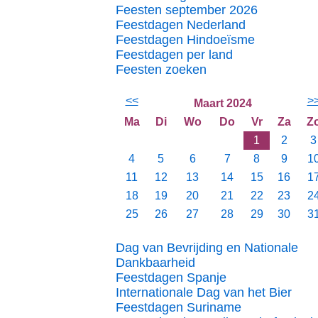
Feesten september 2026
Feestdagen Nederland
Feestdagen Hindoeïsme
Feestdagen per land
Feesten zoeken
<<
>
Maart 2024
Ma
Di
Wo
Do
Vr
Za
Z
1
2
3
4
5
6
7
8
9
1
11
12
13
14
15
16
1
18
19
20
21
22
23
2
25
26
27
28
29
30
3
Dag van Bevrijding en Nationale
Dankbaarheid
Feestdagen Spanje
Internationale Dag van het Bier
Feestdagen Suriname