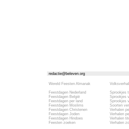
redactie@beleven.org
Wereld Feesten Almanak
Volksverha
Feestdagen Nederland
Sprookjes 
Feestdagen België
Sprookjes 
Feestdagen per land
Sprookjes 
Feestdagen Moslims
Soorten ve
Feestdagen Christenen
Verhalen pe
Feestdagen Joden
Verhalen per
Feestdagen Hindoes
Verhalen tite
Feesten zoeken
Verhalen z