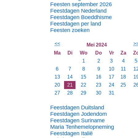
Feesten september 2026
Feestdagen Nederland
Feestdagen Boeddhisme
Feestdagen per land
Feesten zoeken
<<
>
Mei 2024
Ma
Di
Wo
Do
Vr
Za
Z
1
2
3
4
5
6
7
8
9
10
11
1
13
14
15
16
17
18
1
20
21
22
23
24
25
2
27
28
29
30
31
Feestdagen Duitsland
Feestdagen Jodendom
Feestdagen Suriname
Maria Tenhemelopneming
Feestdagen Italië