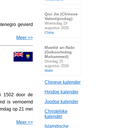
Qixi Jie (Chinese
Valentijnsdag)
Woensdag 19
ntenegro gevierd
augustus 2026
China
Meer >>
Mawlid an-Nabi
(Geboortedag
Mohammed)
Dinsdag 25
augustus 2026
Islam
Chinese kalender
Hindoe kalender
i 1502 door de
Joodse kalender
and is vernoemd
aamdag op 21 mei
Christelijke
kalender
Meer >>
Islamitische