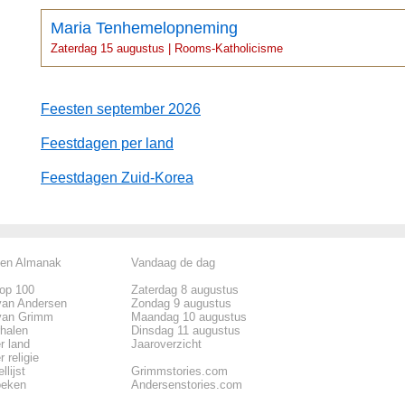
Maria Tenhemelopneming
Zaterdag 15 augustus | Rooms-Katholicisme
Feesten september 2026
Feestdagen per land
Feestdagen Zuid-Korea
len Almanak
Vandaag de dag
top 100
Zaterdag 8 augustus
van Andersen
Zondag 9 augustus
van Grimm
Maandag 10 augustus
rhalen
Dinsdag 11 augustus
r land
Jaaroverzicht
 religie
llijst
Grimmstories.com
oeken
Andersenstories.com