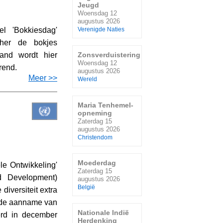
Jeugd
Woensdag 12
augustus 2026
l 'Bokkiesdag'
Verenigde Naties
her de bokjes
Zonsverduistering
land wordt hier
Woensdag 12
rend.
augustus 2026
Meer >>
Wereld
Maria Tenhemel-
opneming
Zaterdag 15
augustus 2026
Christendom
Moederdag
le Ontwikkeling'
Zaterdag 15
d Development)
augustus 2026
België
iversiteit extra
n de aanname van
Nationale Indië
werd in december
Herdenking