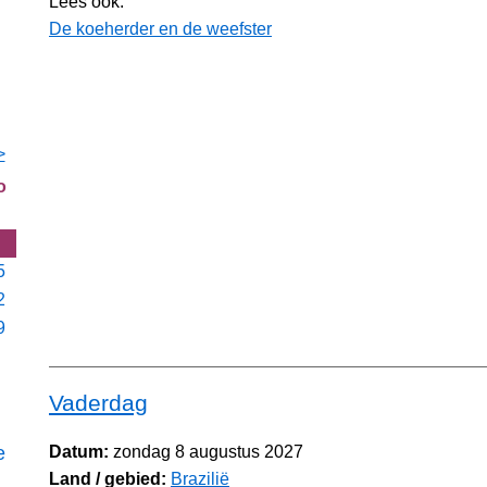
Lees ook:
De koeherder en de weefster
>
o
5
2
9
Vaderdag
e
Datum:
zondag 8 augustus 2027
Land / gebied:
Brazilië