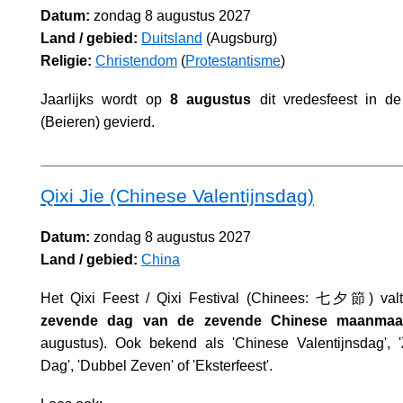
Datum:
zondag 8 augustus 2027
Land / gebied:
Duitsland
(Augsburg)
Religie:
Christendom
(
Protestantisme
)
Jaarlijks wordt op
8 augustus
dit vredesfeest in d
(Beieren) gevierd.
Qixi Jie (Chinese Valentijnsdag)
Datum:
zondag 8 augustus 2027
Land / gebied:
China
Het Qixi Feest / Qixi Festival (Chinees: 七夕節) valt 
zevende dag van de zevende Chinese maanma
augustus). Ook bekend als 'Chinese Valentijnsdag', 
Dag', 'Dubbel Zeven' of 'Eksterfeest'.