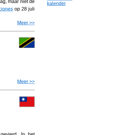
dag, maar niet de
kalender
uciones
op 28 juli
Meer >>
Meer >>
gevierd. In het