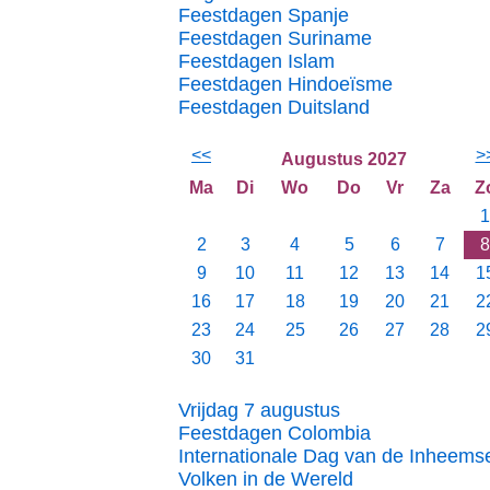
Feestdagen Spanje
Feestdagen Suriname
Feestdagen Islam
Feestdagen Hindoeïsme
Feestdagen Duitsland
<<
>
Augustus 2027
Ma
Di
Wo
Do
Vr
Za
Z
1
2
3
4
5
6
7
8
9
10
11
12
13
14
1
16
17
18
19
20
21
2
23
24
25
26
27
28
2
30
31
Vrijdag 7 augustus
Feestdagen Colombia
Internationale Dag van de Inheems
Volken in de Wereld