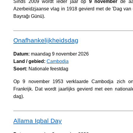
Sinds 2009 wordt ieder jaar op
9 november
de aa
Azerbeidzjaanse vlag in 1918 gevierd met de 'Dag van 
Bayrağı Günü).
Onafhankelijkheidsdag
Datum:
maandag 9 november 2026
Land / gebied:
Cambodja
Soort:
Nationale feestdag
Op 9 november 1953 verklaarde Cambodja zich ona
Frankrijk. Dat wordt jaarlijks gevierd met een nationale
dag).
Allama Iqbal Day