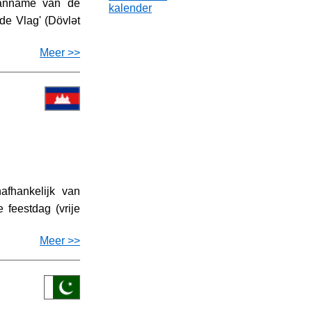
nname van de
kalender
de Vlag' (Dövlət
Meer >>
fhankelijk van
 feestdag (vrije
Meer >>