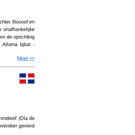
ter, filosoof en
n onafhankelijke
oor de oprichting
 Allama Iqbal -
Meer >>
ondwet' (Día de
november gevierd