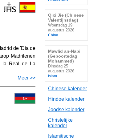
Qixi Jie (Chinese
Valentijnsdag)
Woensdag 19
augustus 2026
China
adrid de 'Día de
Mawlid an-Nabi
aarop Madrilenen
(Geboortedag
Mohammed)
a la Real de La
Dinsdag 25
augustus 2026
Islam
Meer >>
Chinese kalender
Hindoe kalender
Joodse kalender
Christelijke
kalender
Islamitische