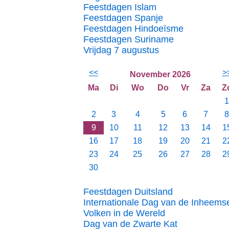
Feestdagen Islam
Feestdagen Spanje
Feestdagen Hindoeïsme
Feestdagen Suriname
Vrijdag 7 augustus
<<
>
November 2026
Ma
Di
Wo
Do
Vr
Za
Z
1
2
3
4
5
6
7
8
9
10
11
12
13
14
1
16
17
18
19
20
21
2
23
24
25
26
27
28
2
30
Feestdagen Duitsland
Internationale Dag van de Inheems
Volken in de Wereld
Dag van de Zwarte Kat