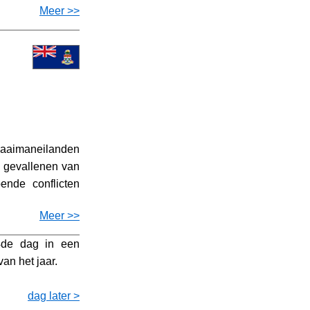
Meer >>
aaimaneilanden
 gevallenen van
nde conflicten
Meer >>
4de dag in een
an het jaar.
dag later >