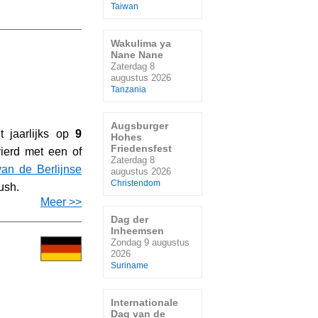
Taiwan
Wakulima ya
Nane Nane
Zaterdag 8
augustus 2026
Tanzania
Augsburger
t jaarlijks op
9
Hohes
Friedensfest
ierd met een of
Zaterdag 8
van de Berlijnse
augustus 2026
Christendom
ush.
Meer >>
Dag der
Inheemsen
Zondag 9 augustus
2026
Suriname
Internationale
Dag van de