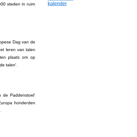
kalender
00 steden in ruim
ropese Dag van de
et leren van talen
iten plaats om op
e talen'.
 de Paddenstoel'
Europa honderden
.