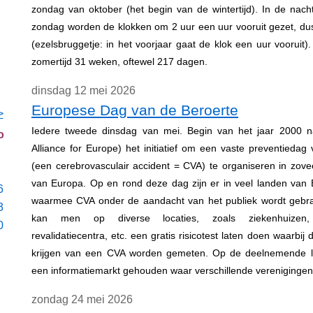
zondag van oktober (het begin van de wintertijd). In de nac
zondag worden de klokken om 2 uur een uur vooruit gezet, du
(ezelsbruggetje: in het voorjaar gaat de klok een uur vooruit).
zomertijd 31 weken, oftewel 217 dagen.
dinsdag 12 mei 2026
Europese Dag van de Beroerte
>
Iedere tweede dinsdag van mei. Begin van het jaar 2000 
o
Alliance for Europe) het initiatief om een vaste preventiedag
(een cerebrovasculair accident = CVA) te organiseren in zove
van Europa. Op en rond deze dag zijn er in veel landen van E
6
waarmee CVA onder de aandacht van het publiek wordt gebra
3
kan men op diverse locaties, zoals ziekenhuizen, 
0
revalidatiecentra, etc. een gratis risicotest laten doen waarbij d
krijgen van een CVA worden gemeten. Op de deelnemende lo
een informatiemarkt gehouden waar verschillende verenigingen
zondag 24 mei 2026