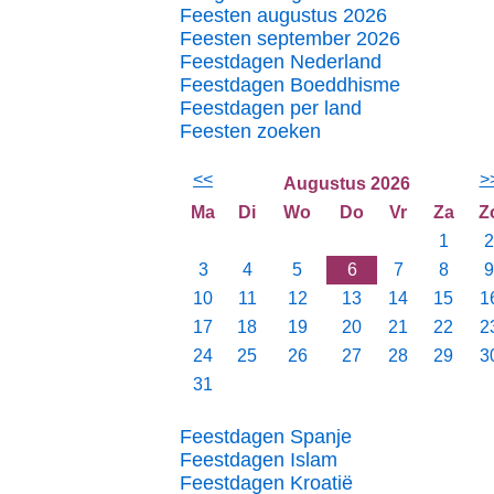
Feesten augustus 2026
Feesten september 2026
Feestdagen Nederland
Feestdagen Boeddhisme
Feestdagen per land
Feesten zoeken
<<
>
Augustus 2026
Ma
Di
Wo
Do
Vr
Za
Z
1
2
3
4
5
6
7
8
9
10
11
12
13
14
15
1
17
18
19
20
21
22
2
24
25
26
27
28
29
3
31
Feestdagen Spanje
Feestdagen Islam
Feestdagen Kroatië