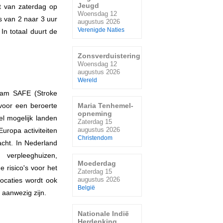
Jeugd
ht van zaterdag op
Woensdag 12
s van 2 naar 3 uur
augustus 2026
Verenigde Naties
 In totaal duurt de
Zonsverduistering
Woensdag 12
augustus 2026
Wereld
nam SAFE (Stroke
 voor een beroerte
Maria Tenhemel-
opneming
el mogelijk landen
Zaterdag 15
augustus 2026
uropa activiteiten
Christendom
cht. In Nederland
verpleeghuizen,
Moederdag
e risico's voor het
Zaterdag 15
augustus 2026
caties wordt ook
België
 aanwezig zijn.
Nationale Indië
Herdenking