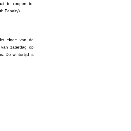
it te roepen tot
h Penalty).
 Het einde van de
t van zaterdag op
. De wintertijd is