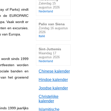
Zaterdag 15
augustus 2026
y of Parks) vindt
Nederland
 van de EUROPARC
pa. Vaak wordt er
Palio van Siena
nten en excursies.
Zondag 16 augustus
2026
is van Europa.
Italië
Sint-Juttemis
Maandag 17
augustus 2026
 wordt sinds 1999
Nederland
rtfeesten worden
sociale banden en
Chinese kalender
 van het groeiend
Hindoe kalender
Joodse kalender
Christelijke
kalender
nds 1999 jaarlijks
Islamitische