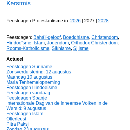
Kerstmis
Feestdagen Protestantisme in:
2026
| 2027 |
2028
Feestdagen:
Bahá'í-geloof
,
Boeddhisme
,
Christendom
,
Hindoeïsme
,
Islam
,
Jodendom
,
Orthodox Christendom
,
Rooms-Katholicisme
,
Sikhisme
,
Sjiisme
Actueel
Feestdagen Suriname
Zonsverduistering: 12 augustus
Maandag 10 augustus
Maria Tenhemelopneming
Feestdagen Hindoeïsme
Feestdagen vandaag
Feestdagen Spanje
Internationale Dag van de Inheemse Volken in de
Wereld: 9 augustus
Feestdagen Islam
Offerfeest
Pitra Paksj
Zondag 23 augustus