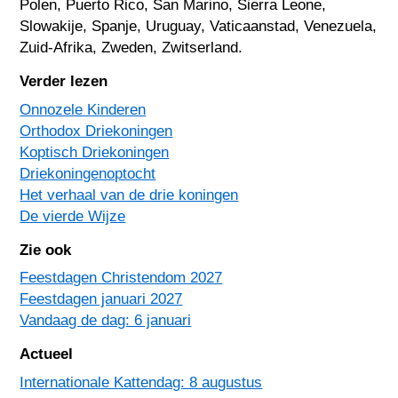
Polen
,
Puerto Rico
,
San Marino
,
Sierra Leone
,
Slowakije
,
Spanje
,
Uruguay
,
Vaticaanstad
,
Venezuela
,
Zuid-Afrika
,
Zweden
,
Zwitserland
.
Verder lezen
Onnozele Kinderen
Orthodox Driekoningen
Koptisch Driekoningen
Driekoningenoptocht
Het verhaal van de drie koningen
De vierde Wijze
Zie ook
Feestdagen Christendom 2027
Feestdagen januari 2027
Vandaag de dag: 6 januari
Actueel
Internationale Kattendag: 8 augustus