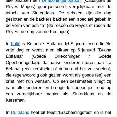
alle plaatsen een
Driekoningenoptocht
(Cabalgata de
Reyes Magos) georganiseerd, vergelijkbaar met de
intocht van Sinterklaas. De scholen zijn die dag
gesloten en de bakkers bakken een speciaal gebak in
de vorm van een "o" (de roscón de Reyes of rosca de
Reyes, de ring van de Koningen).
In
Italië
is 'Befana' / 'Epifania del Signore' een officiële
vrije dag en wenst men elkaar op 6 januari "Buona
Epifania" (Goede Driekoningen / Goede
Openbaringsdag). Italiaanse kinderen sturen aan 'La
Befana' (een kerstheks of demon uit het volksgeloof,
die tegenwoordig ook gezien wordt als goede fee) een
brief met hun wensen. Op een bezemsteel vliegt zij
naar alle kinderen en brengt de cadeautjes rond op
een vergelijkbare manier als Sinterklaas en de
Kerstman.
In
Duitsland
heet dit feest 'Erscheiningsfest' en is het