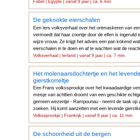
Fabel | Egypte | vanaf 9 jaar | ca. 6 min.
De gekookte eierschalen
Een Iers volksverhaal over het ontmaskeren van een
vermoedt dat haar zoontje door de elfen is ingeruild
wijze vrouw. Ze krijgt het advies een pan kokend wat
eierschalen in te doen en af te wachten wat de reacti
Volksverhaal | Ierland | vanaf 9 jaar | ca. 7 min.
Het molenaarsdochtertje en het levend
gierstkorreltje
Een Frans volkssprookje over het kwaadaardige ve
meisje van achttien droomt van een geschikte echtg
gemeen wezentje - Rampounau - neemt de taak op z
zoeken. Hij komt aanzetten met een levende gierstkor
Volkssprookje | Frankrijk | vanaf 9 jaar | ca. 11 min.
De schoonheid uit de bergen