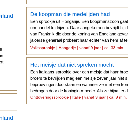
De koopman die medelijden had
Een sprookje uit Hongarije. Een koopmanszoon gaa
om handel te drijven. Daar aangekomen bevrijdt hij 
van Frankrijk die door de koning van Engeland ge
jaloerse generaal probeert haar echter van hem af 
koopman...
Volkssprookje | Hongarije | vanaf 9 jaar | ca. 33 min.
ft
an
rt
Het meisje dat niet spreken mocht
Een Italiaans sprookje over een meisje dat haar bro
r
broers te bevrijden mag een meisje zeven jaar niet s
beproevingen doorstaan en wanneer ze met een koni
bedrogen door de koningin-moeder. Als ze bijna ter d
Onttoveringssprookje | Italië | vanaf 9 jaar | ca. 9 min.