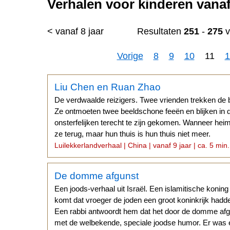
Verhalen voor kinderen vanaf 
< vanaf 8 jaar
Resultaten
251
-
275
v
Vorige
8
9
10
11
1
n
Liu Chen en Ruan Zhao
De verdwaalde reizigers. Twee vrienden trekken de 
Ze ontmoeten twee beeldschone feeën en blijken in 
onsterfelijken terecht te zijn gekomen. Wanneer he
ze terug, maar hun thuis is hun thuis niet meer.
Luilekkerlandverhaal | China | vanaf 9 jaar | ca. 5 min.
De domme afgunst
Een joods-verhaal uit Israël. Een islamitische koning
komt dat vroeger de joden een groot koninkrijk hadd
Een rabbi antwoordt hem dat het door de domme afg
met de welbekende, speciale joodse humor. Er was 