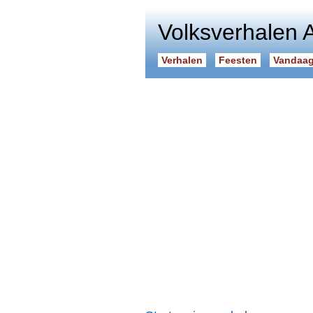
Volksverhalen 
Verhalen
Feesten
Vandaag