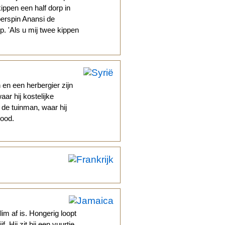
ppen een half dorp in
perspin Anansi de
. 'Als u mij twee kippen
 en een herbergier zijn
aar hij kostelijke
 de tuinman, waar hij
rood.
im af is. Hongerig loopt
 Hij zit bij een vuurtje,