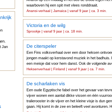
waarboven hij een spit met vlees ronddraait.
Anansi-verhaal | Jamaica | vanaf 9 jaar | ca. 3 min.
Victoria en de wilg
en
Sprookje | vanaf 9 jaar | ca. 18 min.
gen.
De citerspeler
t Jan
Een Fins volksverhaal over een door heksen ontvo
.
jongen maakt op kerstavond muziek in het badhuis. Pl
een meisje dat voor hem danst. Ook de volgende avo
Heksenverhaal | Finland | vanaf 9 jaar | ca. 7 min.
De scharlaken vis
Een oude Egyptische fabel over het gevaar van tevre
vijver wonen een aantal dikke vissen en één vuurrood
tralierooster in de vijver en het kleine visje is dun 
s
gaan. Hij komt in de zee en beleeft veel avonturen. Hi
andere vissen...