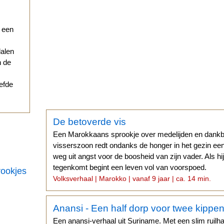
r een
dalen
n de
iefde
De betoverde vis
Een Marokkaans sprookje over medelijden en dank
visserszoon redt ondanks de honger in het gezin een 
weg uit angst voor de boosheid van zijn vader. Als h
tegenkomt begint een leven vol van voorspoed.
rookjes
Volksverhaal | Marokko | vanaf 9 jaar | ca. 14 min.
Anansi - Een half dorp voor twee kippe
Een anansi-verhaal uit Suriname. Met een slim ruilhan