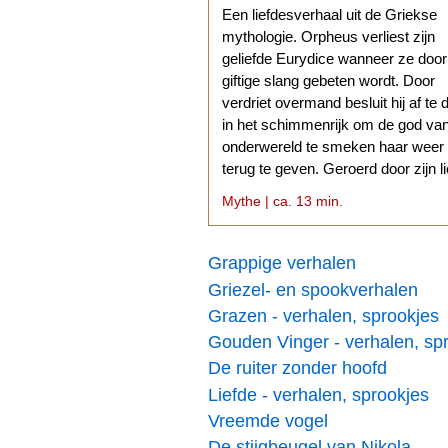
Een liefdesverhaal uit de Griekse
mythologie. Orpheus verliest zijn
geliefde Eurydice wanneer ze doo
giftige slang gebeten wordt. Door
verdriet overmand besluit hij af te 
in het schimmenrijk om de god va
onderwereld te smeken haar weer
terug te geven. Geroerd door zijn l
stemt Hades daarmee in.
Mythe | ca. 13 min.
Grappige verhalen
Griezel- en spookverhalen
Grazen - verhalen, sprookjes
Gouden Vinger - verhalen, sp
De ruiter zonder hoofd
Liefde - verhalen, sprookjes
Vreemde vogel
De stijgbeugel van Nikola