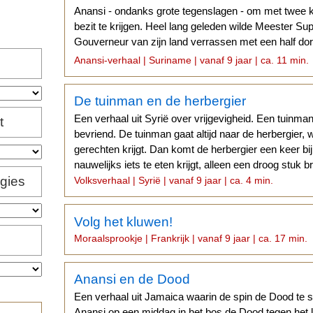
Anansi - ondanks grote tegenslagen - om met twee ki
bezit te krijgen. Heel lang geleden wilde Meester Su
Gouverneur van zijn land verrassen met een half dorp
geeft...
Anansi-verhaal | Suriname | vanaf 9 jaar | ca. 11 min.
De tuinman en de herbergier
Een verhaal uit Syrië over vrijgevigheid. Een tuinman
t
bevriend. De tuinman gaat altijd naar de herbergier, w
gerechten krijgt. Dan komt de herbergier een keer bij
nauwelijks iets te eten krijgt, alleen een droog stuk b
igies
Volksverhaal | Syrië | vanaf 9 jaar | ca. 4 min.
Volg het kluwen!
Moraalsprookje | Frankrijk | vanaf 9 jaar | ca. 17 min.
Anansi en de Dood
Een verhaal uit Jamaica waarin de spin de Dood te sl
Anansi op een middag in het bos de Dood tegen het lijf.