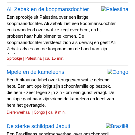
Ali Zebak en de koopmansdochter
Een sprookje uit Palestina over een listige
koopmansdochter. Ali Zebak ziet een koopmansdochter
en is woedend over wat ze zegt over hem, en hij
probeert haar huis binnen te komen. De
koopmansdochter verkleedt zich als derwisj en geeft Ali
Zebak advies om de koopman om de hand van zijn
dochter te vragen.
Sprookje | Palestina | ca. 15 min.
Mpele en de kameleons
Een Afrikaanse fabel over teruggeven wat je geleend
hebt. Een antilope krijgt zijn schoonfamilie op bezoek,
die hem - zeer tegen zijn zin - om een gunst vraagt. De
antilope gaat naar zijn vriend de kameleon en leent van
hem het gevraagde.
Dierenverhaal | Congo | ca. 9 min.
De sterke schildpad Jabuti
Een Braziliaans schelmenverhaal over opschepperij.