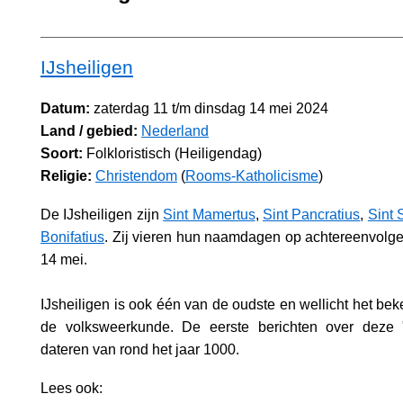
IJsheiligen
Datum:
zaterdag 11 t/m dinsdag 14 mei 2024
Land / gebied:
Nederland
Soort:
Folkloristisch (Heiligendag)
Religie:
Christendom
(
Rooms-Katholicisme
)
De IJsheiligen zijn
Sint Mamertus
,
Sint Pancratius
,
Sint 
Bonifatius
. Zij vieren hun naamdagen op achtereenvolge
14 mei.
IJsheiligen is ook één van de oudste en wellicht het bek
de volksweerkunde. De eerste berichten over deze 
dateren van rond het jaar 1000.
Lees ook: