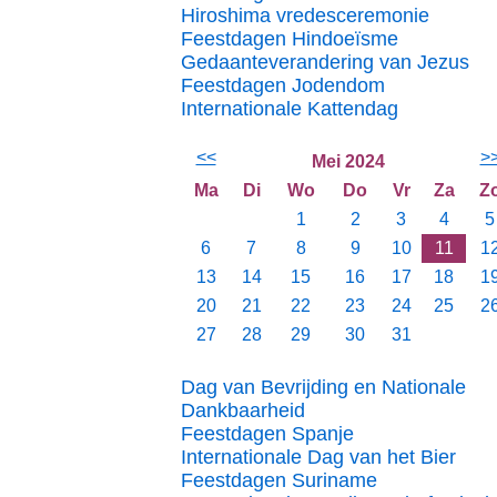
Hiroshima vredesceremonie
Feestdagen Hindoeïsme
Gedaanteverandering van Jezus
Feestdagen Jodendom
Internationale Kattendag
<<
>
Mei 2024
Ma
Di
Wo
Do
Vr
Za
Z
1
2
3
4
5
6
7
8
9
10
11
1
13
14
15
16
17
18
1
20
21
22
23
24
25
2
27
28
29
30
31
Dag van Bevrijding en Nationale
Dankbaarheid
Feestdagen Spanje
Internationale Dag van het Bier
Feestdagen Suriname