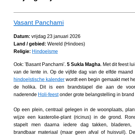
Vasant Panchami
Datum:
vrijdag 23 januari 2026
Land / gebied:
Wereld (Hindoes)
Religie:
Hindoeïsme
Ook: 'Basant Panchami'.
5 Sukla Magha
. Met dit feest l
van de lente in. Op de vijfde dag van de elfde maand
hindoeïstische kalender
wordt een begin gemaakt met h
de holika. Dit is een brandstapel die aan de voo
naderende
Holi-feest
onder grote belangstelling in brand
Op een plein, centraal gelegen in de woonplaats, plan
wijze een kasterolie-plant (ricinus) in de grond. Ro
stapelt men daarna iedere dag takken, bladeren,
brandbaar materiaal (maar geen afval of huisvuil). De