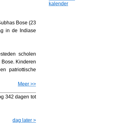
kalender
 Subhas Bose (23
ag in de Indiase
esteden scholen
 Bose. Kinderen
en patriottische
Meer >>
og 342 dagen tot
dag later >