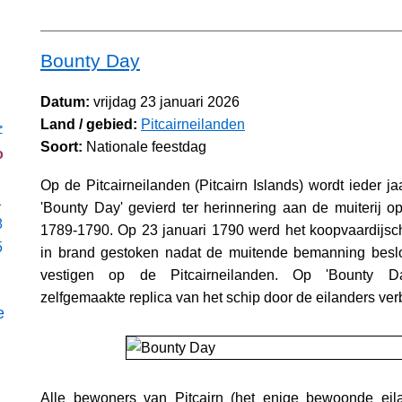
Bounty Day
Datum:
vrijdag 23 januari 2026
Land / gebied:
Pitcairneilanden
>
Soort:
Nationale feestdag
o
Op de Pitcairneilanden (Pitcairn Islands) wordt ieder j
1
'Bounty Day' gevierd ter herinnering aan de muiterij 
8
1789-1790. Op 23 januari 1790 werd het koopvaardijs
5
in brand gestoken nadat de muitende bemanning beslo
vestigen op de Pitcairneilanden. Op 'Bounty D
zelfgemaakte replica van het schip door de eilanders ver
e
Alle bewoners van Pitcairn (het enige bewoonde eila