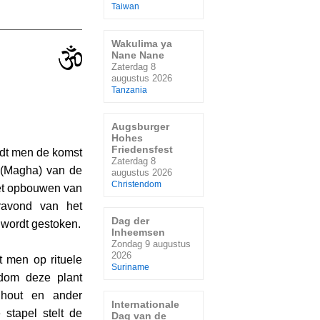
Taiwan
Wakulima ya
Nane Nane
Zaterdag 8
augustus 2026
Tanzania
Augsburger
Hohes
Friedensfest
uidt men de komst
Zaterdag 8
 (Magha) van de
augustus 2026
Christendom
et opbouwen van
ravond van het
Dag der
 wordt gestoken.
Inheemsen
Zondag 9 augustus
2026
t men op rituele
Suriname
ndom deze plant
 hout en ander
Internationale
 stapel stelt de
Dag van de