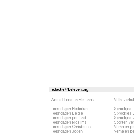
redactie@beleven.org
Wereld Feesten Almanak
Volksverha
Feestdagen Nederland
Sprookjes 
Feestdagen België
Sprookjes 
Feestdagen per land
Sprookjes 
Feestdagen Moslims
Soorten ve
Feestdagen Christenen
Verhalen pe
Feestdagen Joden
Verhalen per