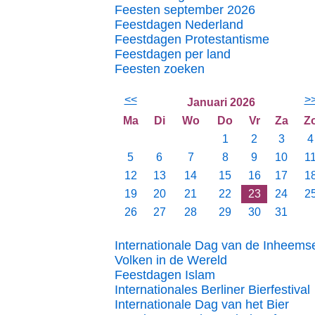
Feesten september 2026
Feestdagen Nederland
Feestdagen Protestantisme
Feestdagen per land
Feesten zoeken
<<
>
Januari 2026
Ma
Di
Wo
Do
Vr
Za
Z
1
2
3
4
5
6
7
8
9
10
1
12
13
14
15
16
17
1
19
20
21
22
23
24
2
26
27
28
29
30
31
Internationale Dag van de Inheems
Volken in de Wereld
Feestdagen Islam
Internationales Berliner Bierfestival
Internationale Dag van het Bier