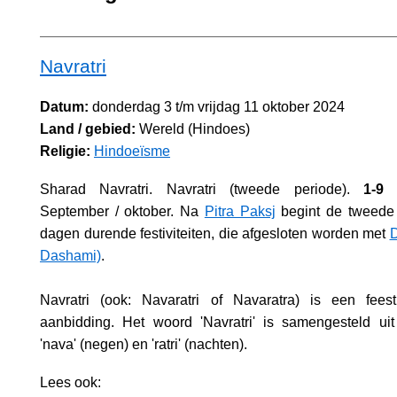
Navratri
Datum:
donderdag 3 t/m vrijdag 11 oktober 2024
Land / gebied:
Wereld (Hindoes)
Religie:
Hindoeïsme
Sharad Navratri. Navratri (tweede periode).
1-9 
September / oktober. Na
Pitra Paksj
begint de tweede 
dagen durende festiviteiten, die afgesloten worden met
D
Dashami)
.
Navratri (ook: Navaratri of Navaratra) is een fee
aanbidding. Het woord 'Navratri' is samengesteld ui
'nava' (negen) en 'ratri' (nachten).
Lees ook: