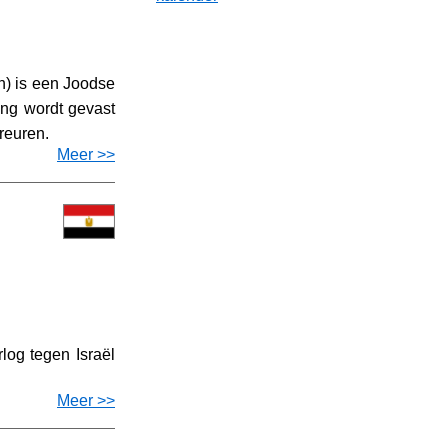
h) is een Joodse
ng wordt gevast
reuren.
Meer >>
og tegen Israël
Meer >>