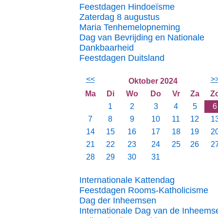
Feestdagen Hindoeïsme
Zaterdag 8 augustus
Maria Tenhemelopneming
Dag van Bevrijding en Nationale
Dankbaarheid
Feestdagen Duitsland
<<
>
Oktober 2024
Ma
Di
Wo
Do
Vr
Za
Z
1
2
3
4
5
6
7
8
9
10
11
12
1
14
15
16
17
18
19
2
21
22
23
24
25
26
2
28
29
30
31
Internationale Kattendag
Feestdagen Rooms-Katholicisme
Dag der Inheemsen
Internationale Dag van de Inheems