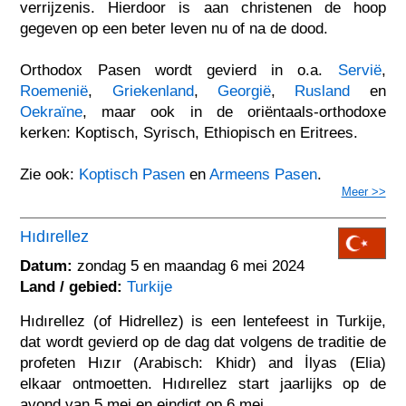
verrijzenis. Hierdoor is aan christenen de hoop
gegeven op een beter leven nu of na de dood.
Orthodox Pasen wordt gevierd in o.a.
Servië
,
Roemenië
,
Griekenland
,
Georgië
,
Rusland
en
Oekraïne
, maar ook in de oriëntaals-orthodoxe
kerken: Koptisch, Syrisch, Ethiopisch en Eritrees.
Zie ook:
Koptisch Pasen
en
Armeens Pasen
.
Meer >>
Hıdırellez
Datum:
zondag 5 en maandag 6 mei 2024
Land / gebied:
Turkije
Hıdırellez (of Hidrellez) is een lentefeest in Turkije,
dat wordt gevierd op de dag dat volgens de traditie de
profeten Hızır (Arabisch: Khidr) and İlyas (Elia)
elkaar ontmoetten. Hıdırellez start jaarlijks op de
avond van 5 mei en eindigt op 6 mei.