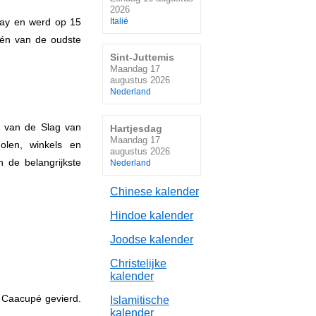
2026
uay en werd op 15
Italië
één van de oudste
Sint-Juttemis
Maandag 17
augustus 2026
Nederland
g van de Slag van
Hartjesdag
Maandag 17
olen, winkels en
augustus 2026
n de belangrijkste
Nederland
Chinese kalender
Hindoe kalender
Joodse kalender
Christelijke
kalender
 Caacupé gevierd.
Islamitische
kalender