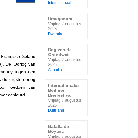
Internationaal
Umuganura
Vrijdag 7 augustus
2026
Rwanda
Dag van de
Grondwet
 Francisco Solano
Vrijdag 7 augustus
za). De 'Oorlog van
2026
Anguilla
araguay tegen een
s de ergste oorlog
Internationales
Door toedoen van
Berliner
g meegesleurd.
Bierfestival
Vrijdag 7 augustus
2026
Duitsland
Batalla de
Boyacá
Vrijdag 7 augustus