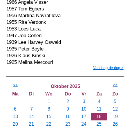
1966 Angela Visser
1957 Tom Egbers
1956 Martina Navratilova
1955 Rita Verdonk
1953 Loes Luca
1947 Job Cohen
1939 Lee Harvey Oswald
1935 Peter Boyle
1926 Klaus Kinski
1925 Melina Mercouri
Vandaag de dag >
<<
>>
Oktober 2025
Ma
Di
Wo
Do
Vr
Za
Zo
1
2
3
4
5
6
7
8
9
10
11
12
13
14
15
16
17
18
19
20
21
22
23
24
25
26