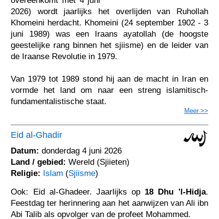
overeenkomt met 4 juni
2026) wordt jaarlijks het overlijden van Ruhollah
Khomeini herdacht. Khomeini (24 september 1902 - 3
juni 1989) was een Iraans ayatollah (de hoogste
geestelijke rang binnen het sjiisme) en de leider van
de Iraanse Revolutie in 1979.
Van 1979 tot 1989 stond hij aan de macht in Iran en
vormde het land om naar een streng islamitisch-
fundamentalistische staat.
Meer >>
Eid al-Ghadir
Datum:
donderdag 4 juni 2026
Land / gebied:
Wereld (Sjiieten)
Religie:
Islam
(
Sjiisme
)
Ook: Eid al-Ghadeer. Jaarlijks op
18 Dhu 'l-Hidja
.
Feestdag ter herinnering aan het aanwijzen van Ali ibn
Abi Talib als opvolger van de profeet Mohammed.