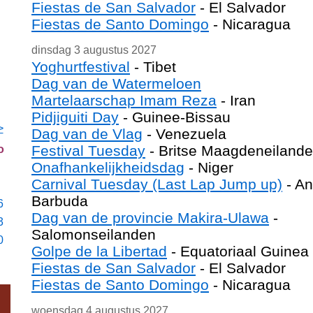
Fiestas de San Salvador
- El Salvador
Fiestas de Santo Domingo
- Nicaragua
dinsdag 3 augustus 2027
Yoghurtfestival
- Tibet
Dag van de Watermeloen
Martelaarschap Imam Reza
- Iran
Pidjiguiti Day
- Guinee-Bissau
>
Dag van de Vlag
- Venezuela
Festival Tuesday
- Britse Maagdeneiland
o
Onafhankelijkheidsdag
- Niger
Carnival Tuesday (Last Lap Jump up)
- An
Barbuda
6
Dag van de provincie Makira-Ulawa
-
3
Salomonseilanden
0
Golpe de la Libertad
- Equatoriaal Guinea
Fiestas de San Salvador
- El Salvador
Fiestas de Santo Domingo
- Nicaragua
woensdag 4 augustus 2027