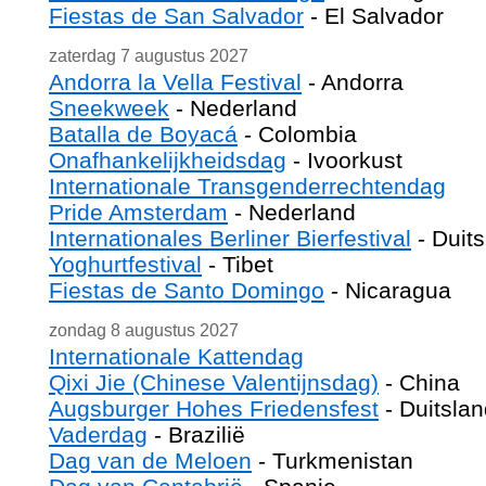
Fiestas de San Salvador
- El Salvador
zaterdag 7 augustus 2027
Andorra la Vella Festival
- Andorra
Sneekweek
- Nederland
Batalla de Boyacá
- Colombia
Onafhankelijkheidsdag
- Ivoorkust
Internationale Transgenderrechtendag
Pride Amsterdam
- Nederland
Internationales Berliner Bierfestival
- Duit
Yoghurtfestival
- Tibet
Fiestas de Santo Domingo
- Nicaragua
zondag 8 augustus 2027
Internationale Kattendag
Qixi Jie (Chinese Valentijnsdag)
- China
Augsburger Hohes Friedensfest
- Duitsla
Vaderdag
- Brazilië
Dag van de Meloen
- Turkmenistan