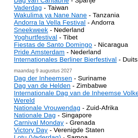
Dag van Cantabrië
- Spanje
Vaderdag
- Taiwan
Wakulima ya Nane Nane
- Tanzania
Andorra la Vella Festival
- Andorra
Sneekweek
- Nederland
Yoghurtfestival
- Tibet
Fiestas de Santo Domingo
- Nicaragua
Pride Amsterdam
- Nederland
Internationales Berliner Bierfestival
- Duit
maandag 9 augustus 2027
Dag der Inheemsen
- Suriname
Dag van de Helden
- Zimbabwe
Internationale Dag van de Inheemse Volke
Wereld
Nationale Vrouwendag
- Zuid-Afrika
Nationale Dag
- Singapore
Carnival Monday
- Grenada
Victory Day
- Verenigde Staten
Lotu (Vaderdag)
- Samoa