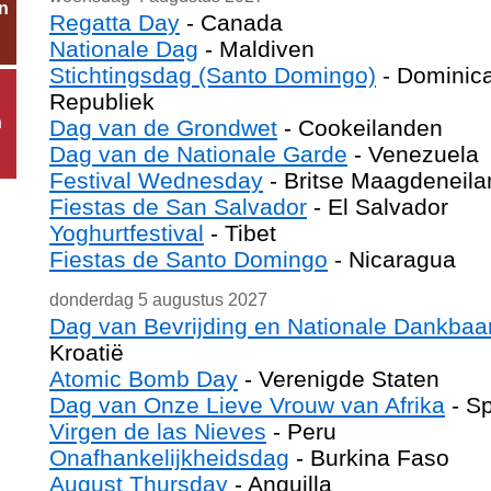
n
Regatta Day
- Canada
Nationale Dag
- Maldiven
Stichtingsdag (Santo Domingo)
- Dominic
Republiek
n
Dag van de Grondwet
- Cookeilanden
Dag van de Nationale Garde
- Venezuela
Festival Wednesday
- Britse Maagdeneil
Fiestas de San Salvador
- El Salvador
Yoghurtfestival
- Tibet
Fiestas de Santo Domingo
- Nicaragua
donderdag 5 augustus 2027
Dag van Bevrijding en Nationale Dankbaa
Kroatië
Atomic Bomb Day
- Verenigde Staten
Dag van Onze Lieve Vrouw van Afrika
- S
Virgen de las Nieves
- Peru
Onafhankelijkheidsdag
- Burkina Faso
August Thursday
- Anguilla