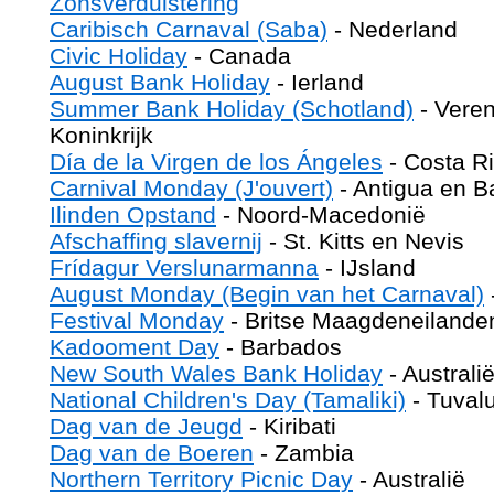
Zonsverduistering
Caribisch Carnaval (Saba)
- Nederland
Civic Holiday
- Canada
August Bank Holiday
- Ierland
Summer Bank Holiday (Schotland)
- Veren
Koninkrijk
Día de la Virgen de los Ángeles
- Costa R
Carnival Monday (J'ouvert)
- Antigua en B
Ilinden Opstand
- Noord-Macedonië
Afschaffing slavernij
- St. Kitts en Nevis
Frídagur Verslunarmanna
- IJsland
August Monday (Begin van het Carnaval)
Festival Monday
- Britse Maagdeneilande
Kadooment Day
- Barbados
New South Wales Bank Holiday
- Australi
National Children's Day (Tamaliki)
- Tuval
Dag van de Jeugd
- Kiribati
Dag van de Boeren
- Zambia
Northern Territory Picnic Day
- Australië