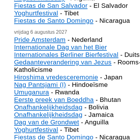
Fiestas de San Salvador
- El Salvador
Yoghurtfestival
- Tibet
Fiestas de Santo Domingo
- Nicaragua
vrijdag 6 augustus 2027
Pride Amsterdam
- Nederland
Internationale Dag van het Bier
Internationales Berliner Bierfestival
- Duit
Gedaanteverandering van Jezus
- Rooms
Katholicisme
Hiroshima vredesceremonie
- Japan
Nag Pantsjami (I)
- Hindoeïsme
Umuganura
- Rwanda
Eerste preek van Boeddha
- Bhutan
Onafhankelijkheidsdag
- Bolivia
Onafhankelijkheidsdag
- Jamaica
Dag van de Grondwet
- Anguilla
Yoghurtfestival
- Tibet
Fiestas de Santo Domingo
- Nicaragua